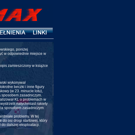
owskiego, poniżej
żyć w odpowiednie miejsce w
opis zamieszczony w książce
owski wykonywał
krotne beczki i inne figury
kowy (w 23. minucie lotu),
zia sposobem zasadniczym.
nalizował KL o problemach w
strzelił natychmiast rakiety
wozia sposobem zasadniczym
istniałe problemy. W tej
o osi drogi startowej, który
do dalszej eksploatacji.