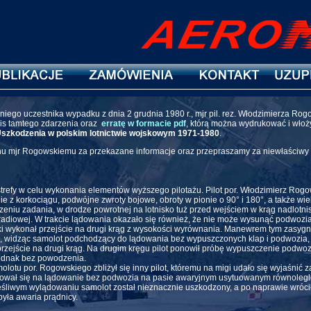
iego uczestnika wypadku z dnia 2 grudnia 1980 r., mjr pil. rez. Włodzimierza Rog
is tamtego zdarzenia oraz
erratę w formacie pdf
, którą można wydrukować i wło
 Uszkodzenia w polskim lotnictwie wojskowym 1971-1980
.
u mjr Rogowskiemu za przekazane informacje oraz przepraszamy za niewłaściwy 
strefy w celu wykonania elementów wyższego pilotażu. Pilot por. Włodzimierz Rog
z korkociągu, podwójne zwroty bojowe, obroty w pionie o 90° i 180°, a także wielo
eniu zadania, w drodze powrotnej na lotnisko tuż przed wejściem w krąg nadlotnis
ci radiowej. W trakcie lądowania okazało się również, że nie może wysunąć podwo
i wykonał przejście na drugi krąg z wysokości wyrównania. Manewrem tym zasyg
L, widząc samolot podchodzący do lądowania bez wypuszczonych klap i podwozia, wy
 przejście na drugi krąg. Na drugim kręgu pilot ponowił próbę wypuszczenie pod
ednak bez powodzenia.
lotu por. Rogowskiego zbliżył się inny pilot, któremu na migi udało się wyjaśnić za
dował się na lądowanie bez podwozia na pasie awaryjnym usytuowanym równolegle d
ęśliwym wylądowaniu samolot został nieznacznie uszkodzony, a po naprawie wrócił 
 była awaria prądnicy.