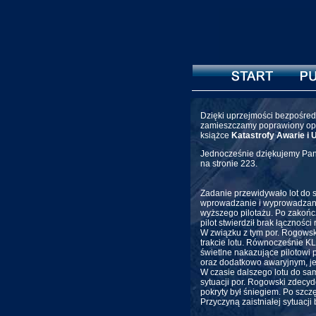
Dzięki uprzejmości bezpośredn
zamieszczamy poprawiony op
książce
Katastrofy Awarie i
Jednocześnie dziękujemy Pan
na stronie 223.
Zadanie przewidywało lot do 
wprowadzanie i wyprowadzanie 
wyższego pilotażu. Po zakończ
pilot stwierdził brak łącznoś
W związku z tym por. Rogowsk
trakcie lotu. Równocześnie K
świetlne nakazujące pilotowi
oraz dodatkowo awaryjnym, j
W czasie dalszego lotu do samo
sytuacji por. Rogowski zdecy
pokryty był śniegiem. Po szcz
Przyczyną zaistniałej sytuacji