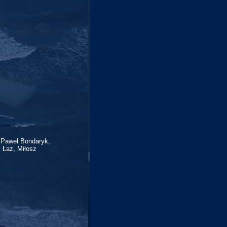
 Paweł Bondaryk,
 Łaz, Miłosz