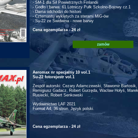
- SM-1 dla Sił Powietrznych Finlandii
- Godło i barwa: 61 Lotniczy Pułk Szkolno-Bojowy cz.1
- Dama odchodzi do historii
- Czternastu wyklętych za sterami MiG-ów
- Su-22 ze Świdwina - nowe barwy
Cena egzemplarza - 24 zł
zamów
Aeromax nr specjalny 10 vol.1
Su-22 fotorejestr vol.1
Zespół autorski: Cezary Adamczewski, Sławomir Bartosik,
Remigiusz Gadacz, Robert Gurzęda, Wacław Hołyś, Marek
Rusiecki, Robert Senkowski
Wydawnictwo LAF 2021
Format A4, 36 stron. Język polski.
Cena egzemplarza - 24 zł