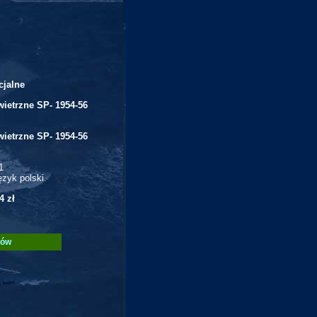
jalne
wietrzne SP- 1954-56
wietrzne SP- 1954-56
1
ęzyk polski.
4 zł
ów