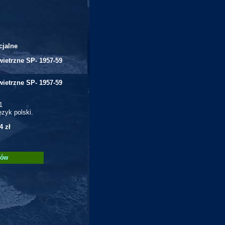
jalne
wietrzne SP- 1957-59
wietrzne SP- 1957-59
1
ęzyk polski.
4 zł
ów